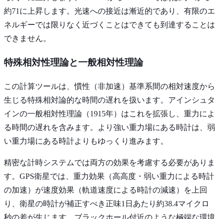
約71に上昇します。光速への接近は漸近的であり、有限のエ
ネルギーでは限りなく近づくことはできても到達することは
できません。
特殊相対性理論と一般相対性理論
この計算ツールは、慣性（非加速）基準系間の相対速度から
生じる特殊相対論的な時間の遅れを扱います。アインシュタ
インの一般相対性理論（1915年）はこれを拡張し、重力によ
る時間の遅れを含みます。より強い重力場にある時計は、弱
い重力場にある時計よりもゆっくり進みます。
精密な計時システムでは両方の効果を考慮する必要がありま
す。GPS衛星では、重力効果（高高度・弱い重力による時計
の加速）が速度効果（軌道速度による時計の減速）を上回
り、衛星の時計が補正すべき正味1日あたり約38.4マイクロ
秒の差が生じます。ブラックホール付近のような極端な環境