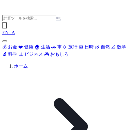
⌘K
EN
JA
💰
お金
❤️
健康
🏠
生活
🚗
車
✈️
旅行
📅
日時
🌿
自然
📐
数学
🔬
科学
📊
ビジネス
🎮
おもしろ
ホーム