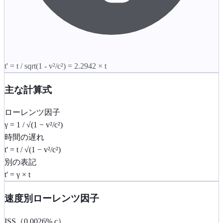
t' = t / sqrt(1 - v²/c²) =
2.2942
× t
主な計算式
ローレンツ因子
γ = 1 / √(1 − v²/c²)
時間の遅れ
t' = t / √(1 − v²/c²)
別の表記
t' = γ × t
速度別ローレンツ因子
ISS（0.0026% c）