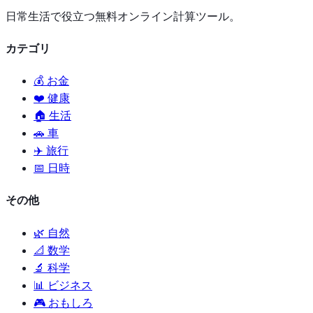
日常生活で役立つ無料オンライン計算ツール。
カテゴリ
💰 お金
❤️ 健康
🏠 生活
🚗 車
✈️ 旅行
📅 日時
その他
🌿 自然
📐 数学
🔬 科学
📊 ビジネス
🎮 おもしろ