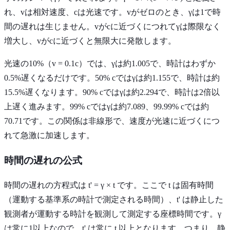
れ、vは相対速度、cは光速です。vがゼロのとき、γは1で時
間の遅れは生じません。vがcに近づくにつれてγは際限なく
増大し、vがcに近づくと無限大に発散します。
光速の10%（v = 0.1c）では、γは約1.005で、時計はわずか
0.5%遅くなるだけです。50% cではγは約1.155で、時計は約
15.5%遅くなります。90% cではγは約2.294で、時計は2倍以
上遅く進みます。99% cではγは約7.089、99.99% cでは約
70.71です。この関係は非線形で、速度が光速に近づくにつ
れて急激に加速します。
時間の遅れの公式
時間の遅れの方程式は t' = γ × t です。ここで t は固有時間
（運動する基準系の時計で測定される時間）、t' は静止した
観測者が運動する時計を観測して測定する座標時間です。γ
は常に1以上なので、t' は常に t 以上となります。つまり、静