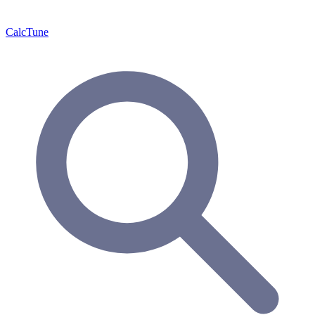
Calc
Tune