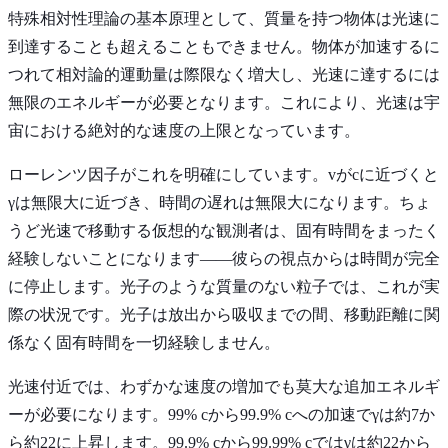
特殊相対性理論の基本原理として、質量を持つ物体は光速に
到達することも超えることもできません。物体が加速するに
つれて相対論的運動量は際限なく増大し、光速に達するには
無限のエネルギーが必要となります。これにより、光速は宇
宙における絶対的な速度の上限となっています。
ローレンツ因子がこれを明確にしています。vがcに近づくと
γは無限大に近づき、時間の遅れは無限大になります。ちょ
うど光速で移動する仮想的な観測者は、固有時間をまったく
経験しないことになります——彼らの視点からは時間が完全
に停止します。光子のような質量のない粒子では、これが実
際の状況です。光子は放出から吸収までの間、移動距離に関
係なく固有時間を一切経験しません。
光速付近では、わずかな速度の増加でも莫大な追加エネルギ
ーが必要になります。99% cから99.9% cへの加速でγは約7か
ら約22に上昇します。99.9% cから99.99% cではγは約22から