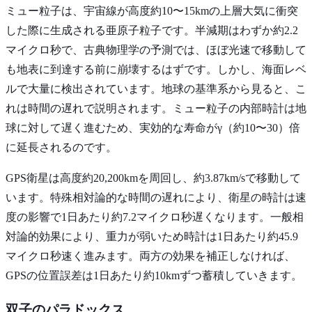
ミュー粒子は、宇宙線が高度約10〜15kmの上層大気に衝突
した際に生成される亜原子粒子です。半減期はわずか約2.2
マイクロ秒で、古典物理学の予測では、ほぼ光速で移動して
も地表に到達する前に崩壊するはずです。しかし、海面レベ
ルで大量に検出されています。地球の基準系から見ると、こ
れは時間の遅れで説明されます。ミュー粒子の内部時計は地
球に対して遅く進むため、実効的な寿命がγ（約10〜30）倍
に延長されるのです。
GPS衛星は高度約20,200kmを周回し、約3.87km/sで移動して
います。特殊相対論的な時間の遅れにより、衛星の時計は速
度の影響で1日あたり約7.2マイクロ秒遅くなります。一般相
対論的効果により、重力が弱いため時計は1日あたり約45.9
マイクロ秒速く進みます。両方の効果を補正しなければ、
GPSの位置誤差は1日あたり約10kmずつ蓄積していきます。
双子のパラドックス