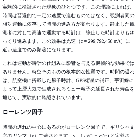
実験的に検証された現象のひとつです。この理論によれば、
時間は普遍的で一定の速度で進むものではなく、観測者間の
相対運動に依存して時間の進み方が変わります。静止した観
測者に対して高速で運動する時計は、静止した時計よりもゆ
っくり進みます。この効果は光速（c = 299,792,458 m/s）に
近い速度でのみ顕著になります。
これは運動が時計の仕組みに影響を与える機械的な効果では
ありません。時空そのものの根本的な性質です。時間の遅れ
は、航空機に搭載した原子時計、GPS衛星の補正、宇宙線に
よって上層大気で生成されるミュー粒子の延長された寿命を
通じて、実験的に確認されています。
ローレンツ因子
時間の遅れの中心にあるのがローレンツ因子で、ギリシャ文
字のガンマ（γ）で表されます。γ = 1 / √(1 − v²/c²) と定義さ