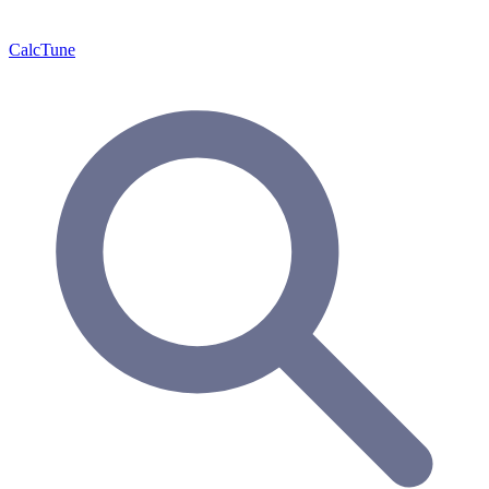
Calc
Tune