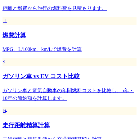
距離と燃費から旅行の燃料費を見積もります。
📊
燃費計算
MPG、L/100km、km/Lで燃費を計算
⚡
ガソリン車 vs EV コスト比較
ガソリン車と電気自動車の年間燃料コストを比較し、5年・
10年の節約額を計算します。
📝
走行距離精算計算