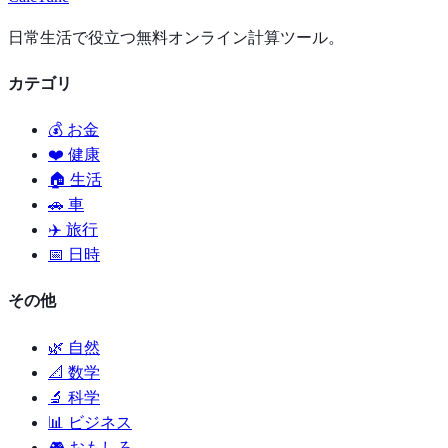
日常生活で役立つ無料オンライン計算ツール。
カテゴリ
💰 お金
❤️ 健康
🏠 生活
🚗 車
✈️ 旅行
📅 日時
その他
🌿 自然
📐 数学
🔬 科学
📊 ビジネス
🎮 おもしろ