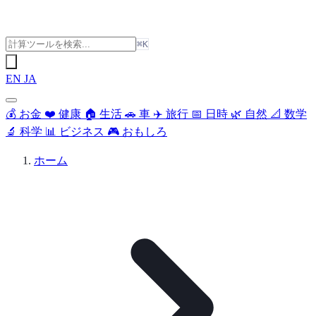
⌘K
EN
JA
💰
お金
❤️
健康
🏠
生活
🚗
車
✈️
旅行
📅
日時
🌿
自然
📐
数学
🔬
科学
📊
ビジネス
🎮
おもしろ
ホーム