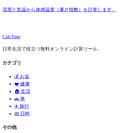
湿度と気温から体感温度（暑さ指数）を計算します。
Calc
Tune
日常生活で役立つ無料オンライン計算ツール。
カテゴリ
💰 お金
❤️ 健康
🏠 生活
🚗 車
✈️ 旅行
📅 日時
その他