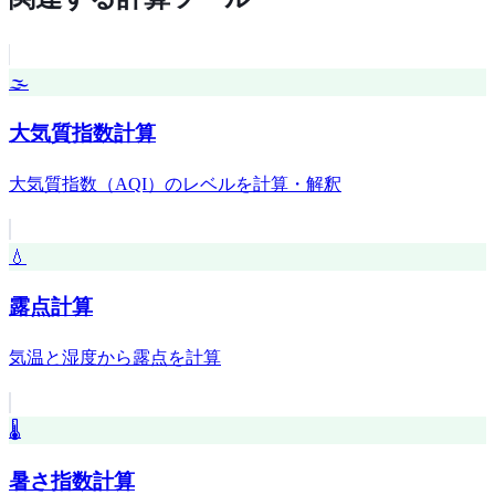
🌫️
大気質指数計算
大気質指数（AQI）のレベルを計算・解釈
💧
露点計算
気温と湿度から露点を計算
🌡️
暑さ指数計算