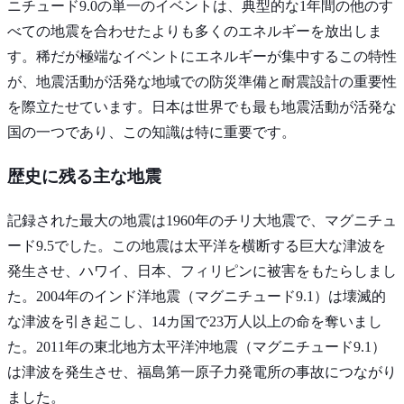
ニチュード9.0の単一のイベントは、典型的な1年間の他のす
べての地震を合わせたよりも多くのエネルギーを放出しま
す。稀だが極端なイベントにエネルギーが集中するこの特性
が、地震活動が活発な地域での防災準備と耐震設計の重要性
を際立たせています。日本は世界でも最も地震活動が活発な
国の一つであり、この知識は特に重要です。
歴史に残る主な地震
記録された最大の地震は1960年のチリ大地震で、マグニチュ
ード9.5でした。この地震は太平洋を横断する巨大な津波を
発生させ、ハワイ、日本、フィリピンに被害をもたらしまし
た。2004年のインド洋地震（マグニチュード9.1）は壊滅的
な津波を引き起こし、14カ国で23万人以上の命を奪いまし
た。2011年の東北地方太平洋沖地震（マグニチュード9.1）
は津波を発生させ、福島第一原子力発電所の事故につながり
ました。