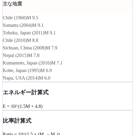
主な地震
Chile
(
1960
)
M
9.5
Sumatra
(
2004
)
M
9.1
Tohoku, Japan
(
2011
)
M
9.1
Chile
(
2010
)
M
8.8
Sichuan, China
(
2008
)
M
7.9
Nepal
(
2015
)
M
7.8
Kumamoto, Japan
(
2016
)
M
7.1
Kobe, Japan
(
1995
)
M
6.9
Napa, USA
(
2014
)
M
6.0
エネルギー計算式
E = 10^(1.5M + 4.8)
比率計算式
Ratio = 10^(1.5 × (M₂ − M₁))