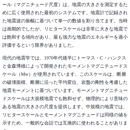
ール（マグニチュード尺度）は、地震の大きさを測定するた
めに広く使用された最初のシステムです。地震計で記録され
た地震波の振幅に基づいて単一の数値を割り当てます。当時
は画期的でしたが、リヒタースケールは非常に大きな地震で
は飽和する傾向があり、最も強力な地震のエネルギーを過小
評価するという限界がありました。
現代の地震学では、1970年代後半にトーマス・C・ハンクス
と金森博雄によって開発されたモーメントマグニチュードス
ケール（Mw）が使用されています。このスケールは、断層
の破壊面積、断層に沿った平均変位、岩盤の剛性を考慮した
地震モーメントに基づいています。モーメントマグニチュー
ドスケールは大規模地震でも飽和せず、物理的により意味の
ある地震の大きさの尺度を提供します。中規模の地震では、
リヒタースケールとモーメントマグニチュードは同様の値を
示すため、一般的な会話では互換的に使われることがありま