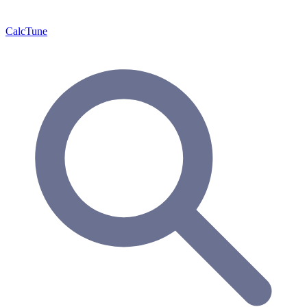
Calc
Tune