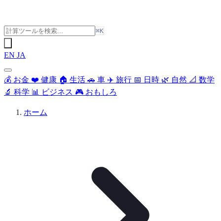
⌘K
EN
JA
💰
お金
❤️
健康
🏠
生活
🚗
車
✈️
旅行
📅
日時
🌿
自然
📐
数学
🔬
科学
📊
ビジネス
🎮
おもしろ
ホーム