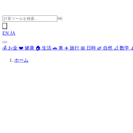
⌘K
EN
JA
💰
お金
❤️
健康
🏠
生活
🚗
車
✈️
旅行
📅
日時
🌿
自然
📐
数学

ホーム