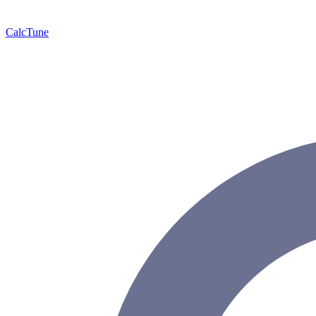
Calc
Tune