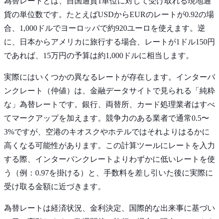
為替レートとは、自国通貨1単位に対して受け取れる現地通
貨の単位数です。たとえばUSDからEURのレートが0.92の場
合、1,000ドルでヨーロッパで約920ユーロを使えます。逆
に、日本からアメリカに旅行する場合、レートが1ドル150円
であれば、15万円の予算は約1,000ドルに相当します。
実際にはいくつかの異なるレートが存在します。インターバ
ンクレート（仲値）は、金融データサイトで見られる「純粋
な」為替レートです。銀行、両替所、カード処理業者はすべ
てマークアップを加えます。競争力のある業者で通常0.5〜
3%ですが、空港のキオスクやホテルではそれよりはるかに
高くなる可能性があります。この計算ツールにレートを入力
する際、インターバンクレートよりわずかに低いレートを使
う（例：0.97を掛ける）と、手数料を差し引いた後に実際に
受け取る金額に近づきます。
為替レートは経済状況、金利決定、国際的な出来事に基づい