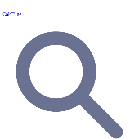
Calc
Tune