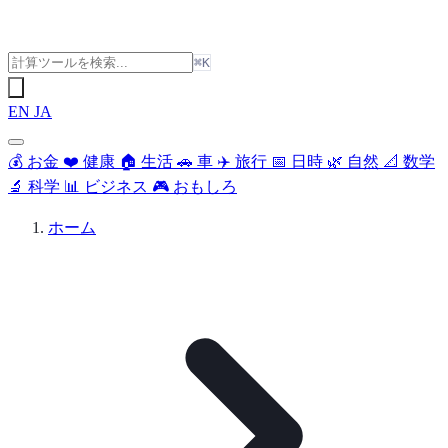
⌘K
EN
JA
💰
お金
❤️
健康
🏠
生活
🚗
車
✈️
旅行
📅
日時
🌿
自然
📐
数学
🔬
科学
📊
ビジネス
🎮
おもしろ
ホーム