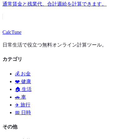
通常賃金と残業代、合計週給を計算できます。
Calc
Tune
日常生活で役立つ無料オンライン計算ツール。
カテゴリ
💰 お金
❤️ 健康
🏠 生活
🚗 車
✈️ 旅行
📅 日時
その他