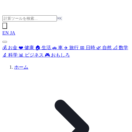
⌘K
EN
JA
💰
お金
❤️
健康
🏠
生活
🚗
車
✈️
旅行
📅
日時
🌿
自然
📐
数学
🔬
科学
📊
ビジネス
🎮
おもしろ
ホーム