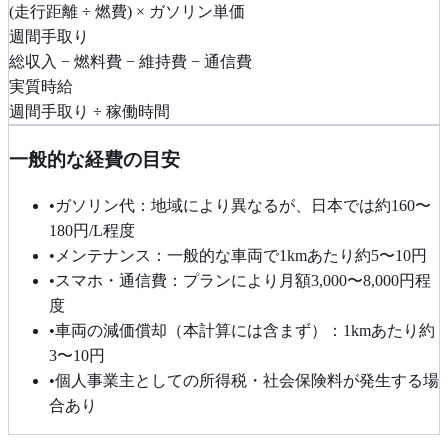
(走行距離 ÷ 燃費) × ガソリン単価
週間手取り
総収入 − 燃料費 − 維持費 − 通信費
実質時給
週間手取り ÷ 稼働時間
一般的な経費の目安
•
ガソリン代：地域により異なるが、日本では約160〜
180円/L程度
•
メンテナンス：一般的な車両で1kmあたり約5〜10円
•
スマホ・通信費：プランにより月額3,000〜8,000円程
度
•
車両の減価償却（本計算には含まず）：1kmあたり約
3〜10円
•
個人事業主としての所得税・社会保険料が発生する場
合あり