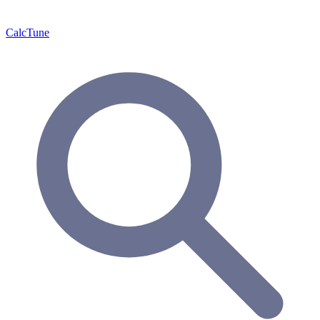
Calc
Tune